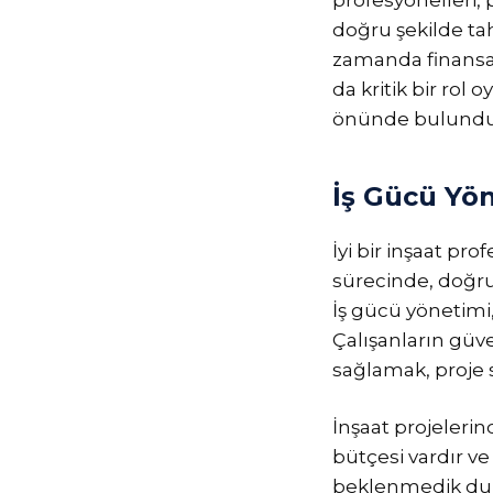
doğru şekilde tah
zamanda finansal
da kritik bir rol
önünde bulundur
İş Gücü Yö
İyi bir inşaat pr
sürecinde, doğru 
İş gücü yönetimi,
Çalışanların güve
sağlamak, proje s
İnşaat projelerin
bütçesi vardır ve
beklenmedik dur