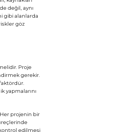
de değil, aynı
 gibi alanlarda
iskler göz
melidir. Proje
ndirmek gerekir.
faktördür.
lik yapmalarını
Her projenin bir
üreçlerinde
ontrol edilmesi