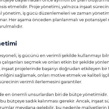
sis etmelidir. Proje yönetimi, yalnızca inşaat sürecin
 yönetim, iş gücü düzenlemeleri ve zaman yönetimi
 oynar. Her aşama önceden planlanmalı ve potansiyel r
ulmalıdır.
netimi
ofesyoneli, iş gücünü en verimli şekilde kullanmayı bil
çalışanları seçmek ve onları etkin bir şekilde yönle
 inşaat projelerinde başarıyı doğrudan etkileyen bir 
nliğini sağlamak, onları motive etmek ve kaliteli işçi
ürecinin verimli ilerlemesini garantiler.
de en önemli unsurlardan biri de bütçe yönetimidir. 
 bu bütçeye sadık kalınması gerekir. Ancak, inşaat s
umlar meydana gelebilir, bu nedenle maliyetlerin k