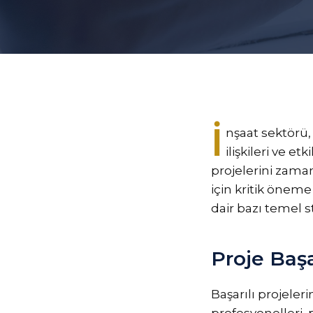
İ
nşaat sektörü
ilişkileri ve e
projelerini zama
için kritik öneme
dair bazı temel s
Proje Başa
Başarılı projeler
profesyonelleri, 