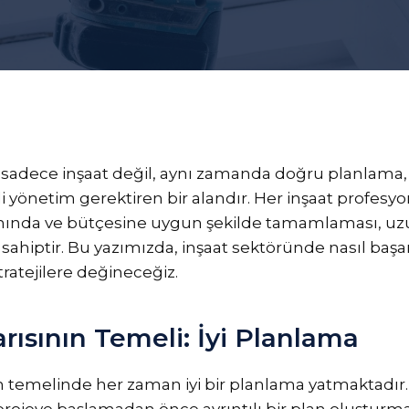
, sadece inşaat değil, aynı zamanda doğru planlama
tkili yönetim gerektiren bir alandır. Her inşaat profesyo
nında ve bütçesine uygun şekilde tamamlaması, uzu
 sahiptir. Bu yazımızda, inşaat sektöründe nasıl başa
tratejilere değineceğiz.
rısının Temeli: İyi Planlama
in temelinde her zaman iyi bir planlama yatmaktadır.
projeye başlamadan önce ayrıntılı bir plan oluşturmal