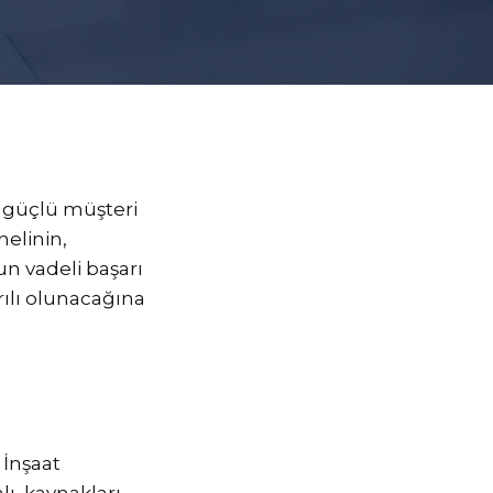
, güçlü müşteri
nelinin,
n vadeli başarı
rılı olunacağına
 İnşaat
ı, kaynakları